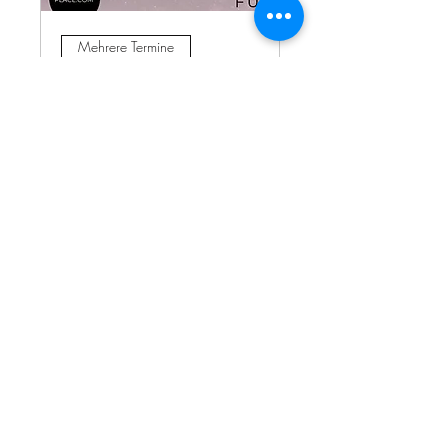
Mehrere Termine
TEEN YOGA - YOGA
FÜR JUGENDLICHE
Mo., 02. Nov.
Mehr Infos
MEHR INFOS