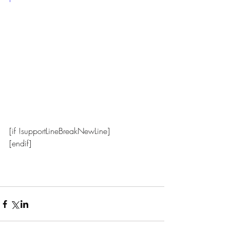
[if !supportLineBreakNewLine]
[endif]