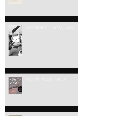
SOMMER (UNLIMITED) ABOS
STUNDENPLAN AB MAI 2026
NEW TO YOGA (PLACE)?