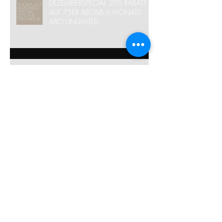
DEZEMBERSPECIAL- 20% RABATT
AUF 75ER ABOS& 6 MONATS
ABO UNLIMITED
YOGAPLACE STUNDENPLAN
WEIHNACHTEN/ NEUJAHR 25/
26
MIT YOGA (PLACE) ENTSPANNT
DURCH DEN ADVENT