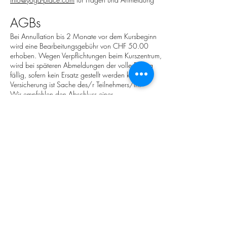
AGBs
Bei Annullation bis 2 Monate vor dem Kursbeginn
wird eine Bearbeitungsgebühr von CHF 50.00
erhoben. Wegen Verpflichtungen beim Kurszentrum,
wird bei späteren Abmeldungen der volle Betrag
fällig, sofern kein Ersatz gestellt werden kann.
Versicherung ist Sache des/r Teilnehmers/in.
Wir empfehlen den Abschluss einer
Reiserücktrittsversicherung.
BOOK YOUR CLASS
YOGAPLACE frauenfeld
Oststrasse 8A
8500 Frauenfeld