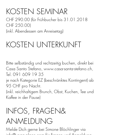
KOSTEN SEMINAR
CHF 290.00 (für Frühbucher bis
31.01.2018
CHF 250.00)
(inkl. Abendessen am Anreisetag)
KOSTEN UNTERKUNFT
Bitte selbständig und rechtzeitig buchen, direkt bei
Casa Santo Stefano,
www.casa-santa-stefano.ch
,
Tel.
091 609 19 35
je nach Kategorie EZ (beschränktes Kontingent) ab
95 CHF pro Nacht.
(inkl. reichhaltigem Brunch, Obst, Kuchen, Tee und
Kaffee in der Pause)
INFOS, FRAGEN&
ANMELDUNG
Melde Dich gerne bei Simone Blöchlinger via
info@yoga-place.com
für Fragen und Anmeldung