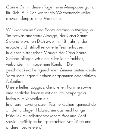
Gönne Dir mit diesen Tagen eine Atempause ganz
für Dich! Auf Dich wartet ein Wochenende voller
abwechslungsreicher Momente.
Wir wohnen im Casa Santa Stefano in Miglieglia.
"Im «etwas anderen» Albergo, der Casa Santo
Stefano erwarten Dich zwei im 18. Jahrhundert
erbaute und stilvoll renovierte Tessinerhäuser.
In diesen historischen Mauern der Casa Santo
Stefano pflegen wir eine stilvolle Einfachheit,
verbunden mit modernem Komfort. Die
geschmacksvoll eingerichteten Zimmer bieten ideale
Voraussetzungen für einen entspannten oder aktiven
Aufenthalt.
Unsere hellen Loggias, die offenen Kamine sowie
eine herrliche Terrasse mit der Traubenpergola
laden zum Verweilen ein.
In unseren zwei grossen Tessinerküchen, geniesst du
an den urchigen Holztischen das reichhaltige
Frühstück mit selbstgebackenem Brot und Zopf
sowie unzähligen hausgemachten Konfitüren und
anderen Leckereien."