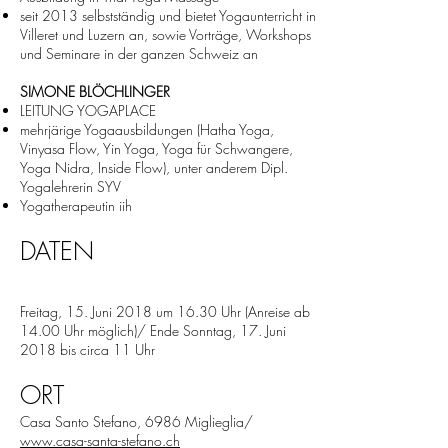
seit 2013 selbstständig und bietet Yogaunterricht in
Villeret und Luzern an, sowie Vorträge, Workshops
und Seminare in der ganzen Schweiz an
SIMONE BLÖCHLINGER
LEITUNG YOGAPLACE
mehrjärige Yogaausbildungen (Hatha Yoga,
Vinyasa Flow, Yin Yoga, Yoga für Schwangere,
Yoga Nidra, Inside Flow), unter anderem Dipl.
Yogalehrerin SYV
Yogatherapeutin iih
DATEN
Freitag, 15. Juni 2018 um 16.30 Uhr (Anreise ab
14.00 Uhr möglich)/ Ende Sonntag, 17. Juni
2018 bis circa 11 Uhr
ORT
Casa Santo Stefano, 6986 Miglieglia/
www.casa-santa-stefano.ch