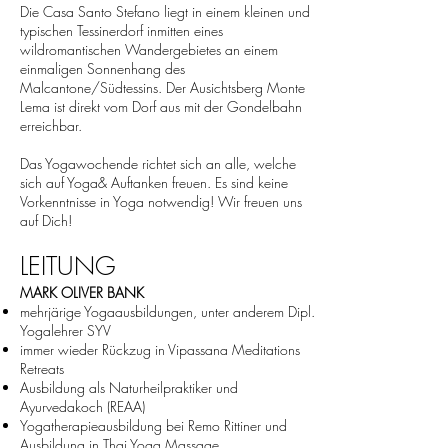
Die Casa Santo Stefano liegt in einem kleinen und
typischen Tessinerdorf inmitten eines
wildromantischen Wandergebietes an einem
einmaligen Sonnenhang des
Malcantone/Südtessins. Der Ausichtsberg Monte
Lema ist direkt vom Dorf aus mit der Gondelbahn
erreichbar.
Das Yogawochende richtet sich an alle, welche
sich auf Yoga& Auftanken freuen. Es sind keine
Vorkenntnisse in Yoga notwendig! Wir freuen uns
auf Dich!
LEITUNG
MARK OLIVER BANK
mehrjärige Yogaausbildungen, unter anderem Dipl.
Yogalehrer SYV
immer wieder Rückzug in Vipassana Meditations
Retreats
Ausbildung als Naturheilpraktiker und
Ayurvedakoch (REAA)
Yogatherapieausbildung bei Remo Rittiner und
Ausbildung in Thai Yoga Massage