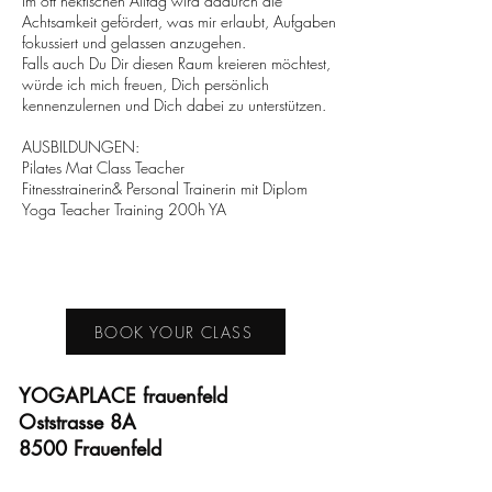
Im oft hektischen Alltag wird dadurch die
Achtsamkeit gefördert, was mir erlaubt, Aufgaben
fokussiert und gelassen anzugehen.
Falls auch Du Dir diesen Raum kreieren möchtest,
würde ich mich freuen, Dich persönlich
kennenzulernen und Dich dabei zu unterstützen.
AUSBILDUNGEN:
Pilates Mat Class Teacher
Fitnesstrainerin& Personal Trainerin mit Diplom
Yoga Teacher Training 200h YA
BOOK YOUR CLASS
YOGAPLACE frauenfeld
Oststrasse 8A
8500 Frauenfeld