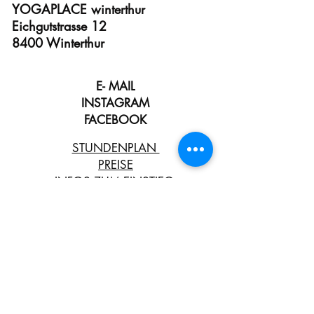
YOGAPLACE winterthur
Eichgutstrasse 12
8400 Winterthur
E- MAIL
INSTAGRAM
FACEBOOK
STUNDENPLAN
PREISE
INFOS ZUM EINSTIEG
KRANKENKASSEN- ANERKENNUNG
YOGA FÜR SCHWANGERE
YOGA FÜR KINDER& TEEN YOGA
POSTNATAL YOGA
UNSERE PHILOSOPHIE