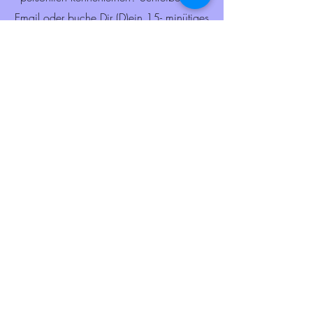
Email
oder buche Dir (D)ein 15- minütiges
kostenloses Kennenlerngespräch via
Zoom
KENNENLERNGESPRÄCH
ICH LIEBE....
den vertieften Austausch mit
inspirierenden Menschen und das
Reisen. Mein Traum ist eine Wohnung
in Genua. Ich mag gutes Essen, Zeit
mit meinem Partner, meinem Sohn und