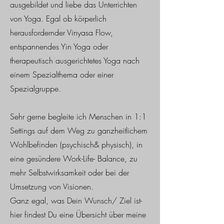
ausgebildet und liebe das Unterrichten
von Yoga. Egal ob körperlich
herausfordernder Vinyasa Flow,
entspannendes Yin Yoga oder
therapeutisch ausgerichtetes Yoga nach
einem Spezialthema oder einer
Spezialgruppe.
Sehr gerne begleite ich Menschen in 1:1
Settings auf dem Weg zu ganzheitlichem
Wohlbefinden (psychisch& physisch), in
eine gesündere Work-Life- Balance, zu
mehr Selbstwirksamkeit oder bei der
Umsetzung von Visionen.
Ganz egal, was Dein Wunsch/ Ziel ist-
hier findest Du eine Übersicht über meine