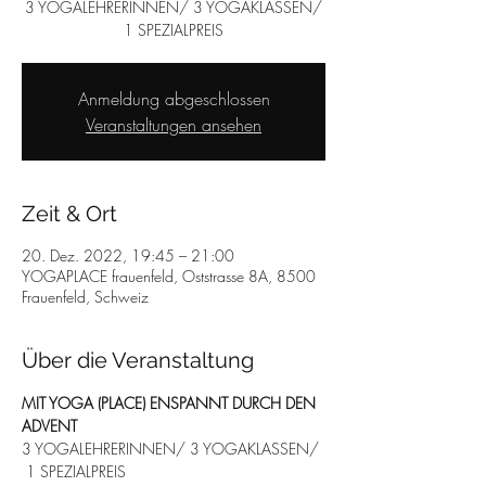
3 YOGALEHRERINNEN/ 3 YOGAKLASSEN/
1 SPEZIALPREIS
Anmeldung abgeschlossen
Veranstaltungen ansehen
Zeit & Ort
20. Dez. 2022, 19:45 – 21:00
YOGAPLACE frauenfeld, Oststrasse 8A, 8500
Frauenfeld, Schweiz
Über die Veranstaltung
MIT YOGA (PLACE) ENSPANNT DURCH DEN 
ADVENT
3 YOGALEHRERINNEN/ 3 YOGAKLASSEN/ 
 1 SPEZIALPREIS