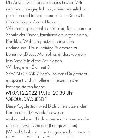
Die Adventszeit hat es meistens in sich. Wir 
nehmen uns eigentlich vor, diese besinnlich zu 
gestalten und trotzdem endet sie im Stress& 
Chaos: "to do s" abschliessen, 
Weihnachtsgeschenke einkaufen, Termine in der 
Schule der Kinder, Familienfeiern organisieren, 
Konflikte, Wohnung putzen, einkaufen 
undundund. Um nur einige Stressoren zu 
benennen.Dieses Mal soll es anders werden- 
lass Magie in diese Zeit fliessen. 
Wir begleiten Dich mit 3 
SPEZIALYOGAKLASSEN- so dass Du geerdet, 
entspannt und mit offenem Herzen in die 
Festtage starten kannst.
MI 07.12.2022 19.15- 20.30 Uhr 
"GROUND YOURSELF"
Diese Yogalektion wird Dich unterstützen, den 
Boden unter Dir wieder bewusst 
wahrzunehmen, Dich zu erden. Es werden die 
untersten zwei Chakren (Energiezentren) 
(Wurzel& Sakralchakra) angesprochen, welche 