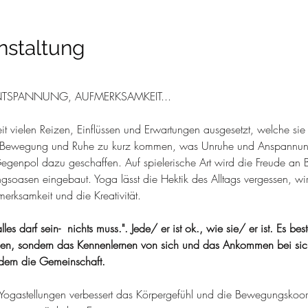
nstaltung
TSPANNUNG, AUFMERKSAMKEIT...
eit vielen Reizen, Einflüssen und Erwartungen ausgesetzt, welche si
h Bewegung und Ruhe zu kurz kommen, was Unruhe und Anspannung
egenpol dazu geschaffen. Auf spielerische Art wird die Freude an 
soasen eingebaut. Yoga lässt die Hektik des Alltags vergessen, wi
erksamkeit und die Kreativität.
les darf sein-  nichts muss.". Jede/ er ist ok., wie sie/ er ist. Es be
n, sondern das Kennenlernen von sich und das Ankommen bei sich 
rdern die Gemeinschaft.
Yogastellungen verbessert das Körpergefühl und die Bewegungskoor