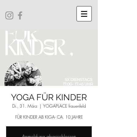
YOGA FÜR KINDER
Di., 31. März
  |  
YOGAPLACE frauenfeld
FÜR KINDER AB KIGA- CA. 10 JAHRE
Anmeldung abgeschlossen