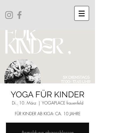
YOGA FÜR KINDER
Di., 10. März
  |  
YOGAPLACE frauenfeld
FÜR KINDER AB KIGA- CA. 10 JAHRE
Anmeldung abgeschlossen