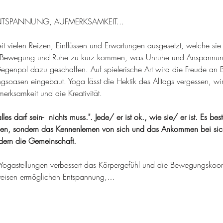
TSPANNUNG, AUFMERKSAMKEIT...
eit vielen Reizen, Einflüssen und Erwartungen ausgesetzt, welche si
h Bewegung und Ruhe zu kurz kommen, was Unruhe und Anspannung
egenpol dazu geschaffen. Auf spielerische Art wird die Freude an 
soasen eingebaut. Yoga lässt die Hektik des Alltags vergessen, wi
erksamkeit und die Kreativität.
les darf sein-  nichts muss.". Jede/ er ist ok., wie sie/ er ist. Es be
n, sondern das Kennenlernen von sich und das Ankommen bei sich 
rdern die Gemeinschaft.
Yogastellungen verbessert das Körpergefühl und die Bewegungskoor
reisen ermöglichen Entspannung,…