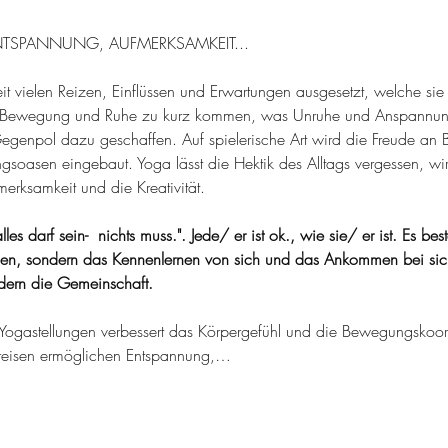
TSPANNUNG, AUFMERKSAMKEIT...
eit vielen Reizen, Einflüssen und Erwartungen ausgesetzt, welche si
h Bewegung und Ruhe zu kurz kommen, was Unruhe und Anspannung
egenpol dazu geschaffen. Auf spielerische Art wird die Freude an 
soasen eingebaut. Yoga lässt die Hektik des Alltags vergessen, wi
erksamkeit und die Kreativität.
les darf sein-  nichts muss.". Jede/ er ist ok., wie sie/ er ist. Es be
n, sondern das Kennenlernen von sich und das Ankommen bei sich 
rdern die Gemeinschaft.
Yogastellungen verbessert das Körpergefühl und die Bewegungskoor
reisen ermöglichen Entspannung,…