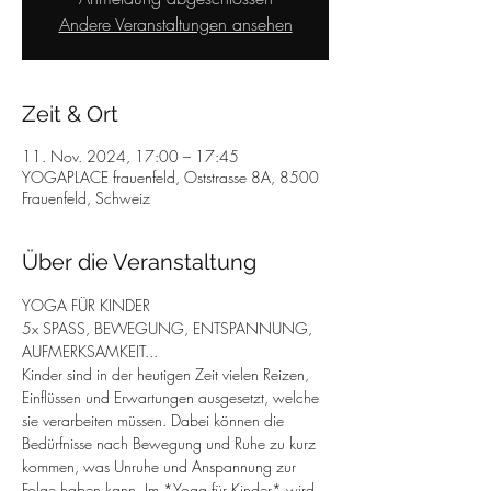
Andere Veranstaltungen ansehen
Zeit & Ort
11. Nov. 2024, 17:00 – 17:45
YOGAPLACE frauenfeld, Oststrasse 8A, 8500
Frauenfeld, Schweiz
Über die Veranstaltung
YOGA FÜR KINDER
5x SPASS, BEWEGUNG, ENTSPANNUNG, 
AUFMERKSAMKEIT...
Kinder sind in der heutigen Zeit vielen Reizen, 
Einflüssen und Erwartungen ausgesetzt, welche 
sie verarbeiten müssen. Dabei können die 
Bedürfnisse nach Bewegung und Ruhe zu kurz 
kommen, was Unruhe und Anspannung zur 
Folge haben kann. Im *Yoga für Kinder* wird 