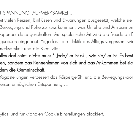
TSPANNUNG, AUFMERKSAMKEIT...
eit vielen Reizen, Einflüssen und Erwartungen ausgesetzt, welche si
h Bewegung und Ruhe zu kurz kommen, was Unruhe und Anspannung
egenpol dazu geschaffen. Auf spielerische Art wird die Freude an 
soasen eingebaut. Yoga lässt die Hektik des Alltags vergessen, wi
erksamkeit und die Kreativität.
les darf sein-  nichts muss.". Jede/ er ist ok., wie sie/ er ist. Es be
n, sondern das Kennenlernen von sich und das Ankommen bei sich 
rdern die Gemeinschaft.
Yogastellungen verbessert das Körpergefühl und die Bewegungskoor
reisen ermöglichen Entspannung,…
cs- und funktionalen Cookie-Einstellungen blockiert.