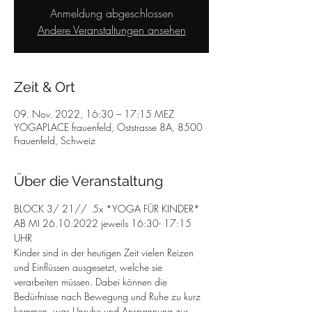
Anmeldung abgeschlossen
Andere Veranstaltungen ansehen
Zeit & Ort
09. Nov. 2022, 16:30 – 17:15 MEZ
YOGAPLACE frauenfeld, Oststrasse 8A, 8500
Frauenfeld, Schweiz
Über die Veranstaltung
BLOCK 3/ 21//  5x *YOGA FÜR KINDER* 
AB MI 26.10.2022 jeweils 16:30- 17:15 
UHR
Kinder sind in der heutigen Zeit vielen Reizen 
und Einflüssen ausgesetzt, welche sie 
verarbeiten müssen. Dabei können die 
Bedürfnisse nach Bewegung und Ruhe zu kurz 
kommen, was Unruhe und Anspannung zur 