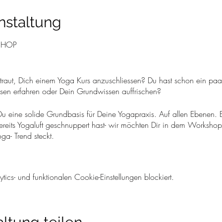
nstaltung
SHOP
getraut, Dich einem Yoga Kurs anzuschliessen? Du hast schon ein pa
sen erfahren oder Dein Grundwissen auffrischen?
u eine solide Grundbasis für Deine Yogapraxis. Auf allen Ebenen. E
reits Yogaluft geschnuppert hast- wir möchten Dir in dem Worksho
a- Trend steckt.
 Yogaphilosophie und das Zusammenspiel von Körper- Atem- Geist, le
ise kennen und Deinem Körper anatomisch sinnvoll angepasst auszuf
cs- und funktionalen Cookie-Einstellungen blockiert.
ntspannst Dich in einer Meditation und einer wohltuenden Tiefene
aphilosophie und die ganzheitliche Wirkung von Yoga