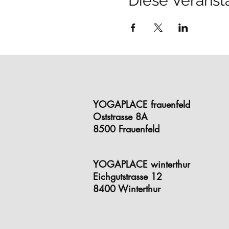
Diese Veransta
• Kennenlernen und Üben der 
• Pranayama (Atemübungen)/
Der Workshop richtet sich an:
• Yoga Neulinge, welche Yog
• Yoga WiedereinsteigerInne
• Als solide Vorbereitung auf
• Als sinnvolle Geschenkide
Körper/ Atem/ Geist
YOGAPLACE frauenfeld
Oststrasse 8A
MITBRINGEN:
bequeme Kleide
8500 Frauenfeld
LEITUNG:
Simone Blöchlinge
KOSTEN:
70 CHF (inkl. Wor
YOGAPLACE winterthur
ORT:
YOGAPLACE frauenfeld/
Eichgutstrasse 12
INFOS/ FRAGEN:
info@yoga
8400 Winterthur
ANMELDUNG:
Stundenplan/ 
AGBs:
bitte beachte, dass D
Sollte es Dir doch nicht mög