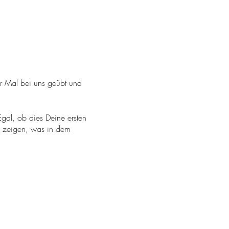
ar Mal bei uns geübt und
gal, ob dies Deine ersten
p zeigen, was in dem
rnst die wichtigsten Asanas
ühren und übst Pranayama
ntspannung (Yoga Nidra).