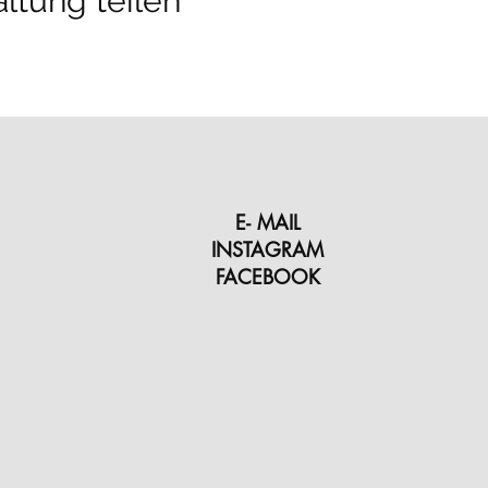
ltung teilen
wichtigsten Asanas (Körperstellungen)& Yogastile
 Mediation/ Yoga Nidra (Tiefenentspannung)
aluft schnuppern möchten
n
 unsere Gruppenlektionen
e: überzeuge auch Deine Freunde und Bekannten von der wohltuen
E- MAIL
INSTAGRAM
r, sämtliches Yogamaterial wird Dir zur Verfügung gestellt
FACEBOOK
r (Leitung YOGAPLACE)
kbook, Snacks& Tee)
 Oststrasse 8A/ 8500 Frauenfeld
-place.com
Eversports oder info@yoga-place.com
eine Anmeldung verbindlich ist. Unsere AGBs findest Du hier: htt
lich sein, ein gebuchtes Datum zu besuchen, kann (nach Absprache)