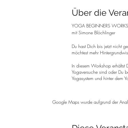
Über die Vera
YOGA BEGINNERS WORK
mit Simone Blöchlinger
Du hast Dich bis jetzt nicht 
möchtest mehr Hintergrundwis
In diesem Workshop erhältst D
Yogaversuche sind oder Du be
Yogasystem und hinter dem Yog
So erfährst Du mehr über die
(Körperstellungen) schrittwe
Google Maps wurde aufgrund der Analyti
(Atemübungen). Zum Schluss e
Inhalt des Workshops:
• Kurzer Einblick in die Yog