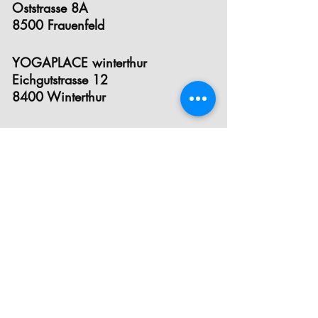
Oststrasse 8A
8500 Frauenfeld
YOGAPLACE winterthur
Eichgutstrasse 12
8400 Winterthur
E- MAIL
INSTAGRAM
FACEBOOK
STUNDENPLAN
PREISE
INFOS ZUM EINSTIEG
KRANKENKASSEN- ANERKENNUNG
YOGA FÜR SCHWANGERE
YOGA FÜR KINDER& TEEN YOGA
POSTNATAL YOGA