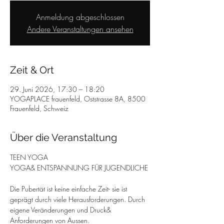
Anmeldung abgeschlossen
Andere Veranstaltungen ansehen
Zeit & Ort
29. Juni 2026, 17:30 – 18:20
YOGAPLACE frauenfeld, Oststrasse 8A, 8500
Frauenfeld, Schweiz
Über die Veranstaltung
TEEN YOGA
YOGA& ENTSPANNUNG FÜR JUGENDLICHE
Die Pubertät ist keine einfache Zeit- sie ist 
geprägt durch viele Herausforderungen. Durch 
eigene Veränderungen und Druck& 
Anforderungen von Aussen.