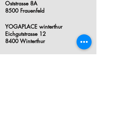
Oststrasse 8A
8500 Frauenfeld
YOGAPLACE winterthur
Eichgutstrasse 12
8400 Winterthur
E- MAIL
INSTAGRAM
FACEBOOK
STUNDENPLAN
PREISE
INFOS ZUM EINSTIEG
KRANKENKASSEN- ANERKENNUNG
YOGA FÜR SCHWANGERE
YOGA FÜR KINDER& TEEN YOGA
POSTNATAL YOGA