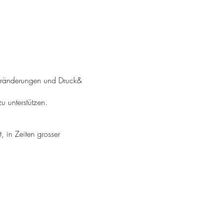
 Veränderungen und Druck&
 unterstützen.
, in Zeiten grosser
nst Du sowohl Kraft und
ruck und Stress umgehen zu
er Yogamatte einsetzen kannst.
mal gezielt durchatmen,