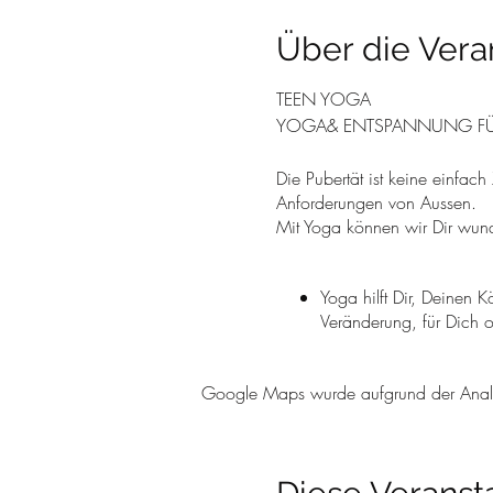
Über die Vera
TEEN YOGA
YOGA& ENTSPANNUNG FÜ
Die Pubertät ist keine einfac
Anforderungen von Aussen.
Mit Yoga können wir Dir wund
Yoga hilft Dir, Deinen K
Veränderung, für Dich of
Durch die unterschiedl
Stabilität aufzubauen, a
Google Maps wurde aufgrund der Analyti
können.
Du erhältst kleine Übun
usw.
Dabei geht es überhaupt nicht