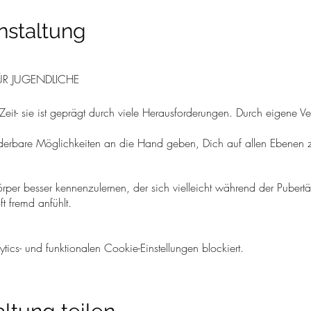
nstaltung
R JUGENDLICHE
h Zeit- sie ist geprägt durch viele Herausforderungen. Durch eigene
erbare Möglichkeiten an die Hand geben, Dich auf allen Ebenen zu
örper besser kennenzulernen, der sich vielleicht während der Pubertät
t fremd anfühlt.
ichen Übungen mit dem Körper, dem Atem und Deinen Gedanken, ler
ls auch tief zu entspannen. Beides hilft Dir im Alltag, besser mit D
cs- und funktionalen Cookie-Einstellungen blockiert.
gen mit, welche Du im Alltag (z.B. bei Prüfungsstress) auch neben d
 um Beweglichkeit oder Leistung- im Gegenteil hier darfst Du auch 