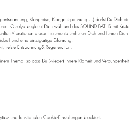
tspannung, Klangreise, Klangentspannung....) darfst Du Dich ein
ören. Orsolya begleitet Dich während des SOUND BATHS mit Krista
nften Vibrationen dieser Instrumente umhüllen Dich und führen Dich 
uell und eine einzigartige Erfahrung. 
t, tiefste Entspannung& Regeneration. 
 einem Thema, so dass Du (wieder) innere Klarheit und Verbundenhei
cs- und funktionalen Cookie-Einstellungen blockiert.