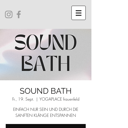
SOUND BATH
Fr., 19. Sept.
  |  
YOGAPLACE frauenfeld
EINFACH NUR SEIN UND DURCH DIE
SANFTEN KLÄNGE ENTSPANNEN