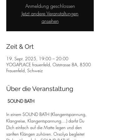
Anmeldung geschlossen
Jetzt andere Veranstaltungen
ansehen
Zeit & Ort
19. Sept. 2025, 19:00 – 20:00
YOGAPLACE frauenfeld, Oststrasse 8A, 8500
Frauenfeld, Schweiz
Über die Veranstaltung
 SOUND BATH
In einem SOUND BATH (Klangentspannung, 
Klangreise, Klangentspannung....) darfst Du 
Dich einfach auf die Matte legen und den 
sanften Klängen zuhören. Orsolya begleitet 