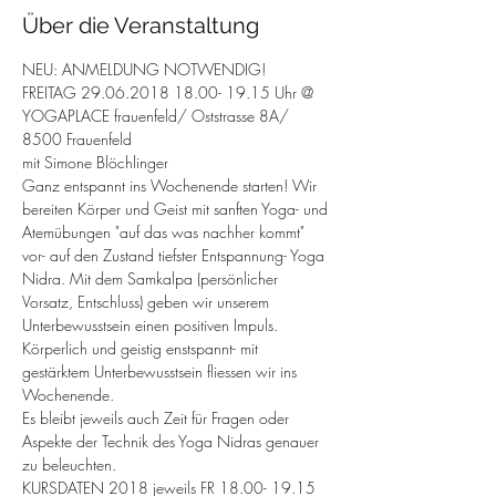
Über die Veranstaltung
NEU: ANMELDUNG NOTWENDIG!
FREITAG 29.06.2018 18.00- 19.15 Uhr @ 
YOGAPLACE frauenfeld/ Oststrasse 8A/ 
8500 Frauenfeld
mit Simone Blöchlinger
Ganz entspannt ins Wochenende starten! Wir 
bereiten Körper und Geist mit sanften Yoga- und 
Atemübungen "auf das was nachher kommt" 
vor- auf den Zustand tiefster Entspannung- Yoga 
Nidra. Mit dem Samkalpa (persönlicher 
Vorsatz, Entschluss) geben wir unserem 
Unterbewusstsein einen positiven Impuls. 
Körperlich und geistig enstspannt- mit 
gestärktem Unterbewusstsein fliessen wir ins 
Wochenende.
Es bleibt jeweils auch Zeit für Fragen oder 
Aspekte der Technik des Yoga Nidras genauer 
zu beleuchten.
KURSDATEN 2018 jeweils FR 18.00- 19.15 