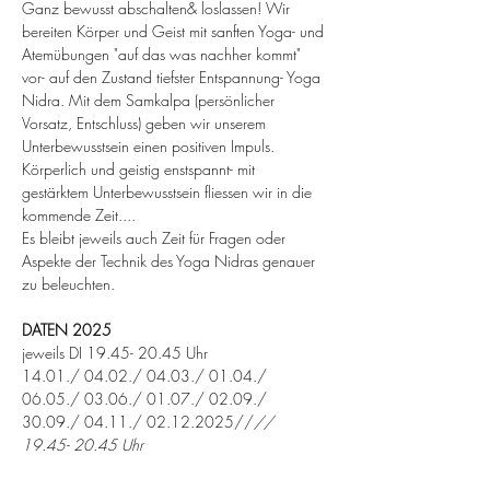
Ganz bewusst abschalten& loslassen! Wir 
bereiten Körper und Geist mit sanften Yoga- und 
Atemübungen "auf das was nachher kommt" 
vor- auf den Zustand tiefster Entspannung- Yoga 
Nidra. Mit dem Samkalpa (persönlicher 
Vorsatz, Entschluss) geben wir unserem 
Unterbewusstsein einen positiven Impuls. 
Körperlich und geistig enstspannt- mit 
gestärktem Unterbewusstsein fliessen wir in die 
kommende Zeit....
Es bleibt jeweils auch Zeit für Fragen oder 
Aspekte der Technik des Yoga Nidras genauer 
zu beleuchten.
DATEN 2025
jeweils DI 19.45- 20.45 Uhr 
14.01./ 04.02./ 04.03./ 01.04./ 
06.05./ 03.06./ 01.07./ 02.09./ 
30.09./ 04.11./ 02.12.2025//
// 
19.45- 20.45 Uhr