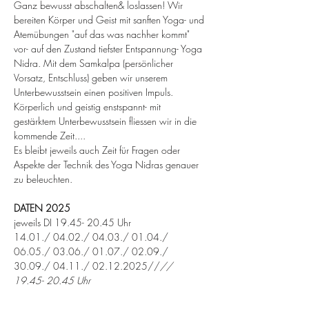
Ganz bewusst abschalten& loslassen! Wir 
bereiten Körper und Geist mit sanften Yoga- und 
Atemübungen "auf das was nachher kommt" 
vor- auf den Zustand tiefster Entspannung- Yoga 
Nidra. Mit dem Samkalpa (persönlicher 
Vorsatz, Entschluss) geben wir unserem 
Unterbewusstsein einen positiven Impuls. 
Körperlich und geistig enstspannt- mit 
gestärktem Unterbewusstsein fliessen wir in die 
kommende Zeit....
Es bleibt jeweils auch Zeit für Fragen oder 
Aspekte der Technik des Yoga Nidras genauer 
zu beleuchten.
DATEN 2025
jeweils DI 19.45- 20.45 Uhr 
14.01./ 04.02./ 04.03./ 01.04./ 
06.05./ 03.06./ 01.07./ 02.09./ 
30.09./ 04.11./ 02.12.2025//
// 
19.45- 20.45 Uhr