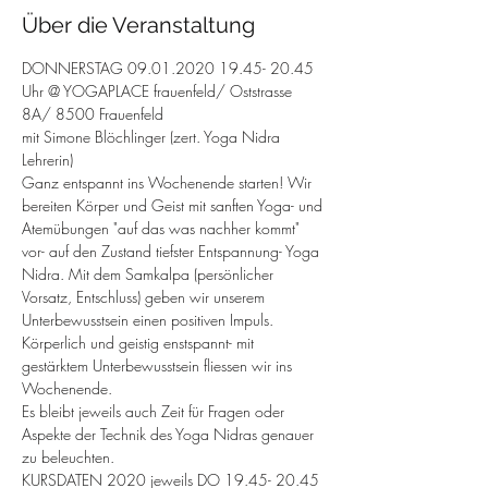
Über die Veranstaltung
DONNERSTAG 09.01.2020 19.45- 20.45 
Uhr @ YOGAPLACE frauenfeld/ Oststrasse 
8A/ 8500 Frauenfeld
mit Simone Blöchlinger (zert. Yoga Nidra 
Lehrerin)
Ganz entspannt ins Wochenende starten! Wir 
bereiten Körper und Geist mit sanften Yoga- und 
Atemübungen "auf das was nachher kommt" 
vor- auf den Zustand tiefster Entspannung- Yoga 
Nidra. Mit dem Samkalpa (persönlicher 
Vorsatz, Entschluss) geben wir unserem 
Unterbewusstsein einen positiven Impuls. 
Körperlich und geistig enstspannt- mit 
gestärktem Unterbewusstsein fliessen wir ins 
Wochenende.
Es bleibt jeweils auch Zeit für Fragen oder 
Aspekte der Technik des Yoga Nidras genauer 
zu beleuchten.
KURSDATEN 2020 jeweils DO 19.45- 20.45 