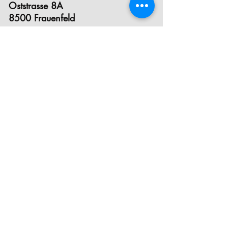
Oststrasse 8A
8500 Frauenfeld
YOGAPLACE winterthur
Eichgutstrasse 12
8400 Winterthur
E- MAIL
INSTAGRAM
FACEBOOK
STUNDENPLAN
PREISE
INFOS ZUM EINSTIEG
KRANKENKASSEN- ANERKENNUNG
YOGA FÜR SCHWANGERE
YOGA FÜR KINDER& TEEN YOGA
POSTNATAL YOGA