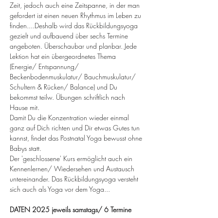
Zeit, jedoch auch eine Zeitspanne, in der man 
gefordert ist einen neuen Rhythmus im Leben zu 
finden....Deshalb wird das Rückbildungsyoga 
gezielt und aufbauend über sechs Termine 
angeboten. Überschaubar und planbar. Jede 
Lektion hat ein übergeordnetes Thema 
(Energie/ Entspannung/ 
Beckenbodenmuskulatur/ Bauchmuskulatur/ 
Schultern & Rücken/ Balance) und Du 
bekommst teilw. Übungen schriftlich nach 
Hause mit.
Damit Du die Konzentration wieder einmal 
ganz auf Dich richten und Dir etwas Gutes tun 
kannst, findet das Postnatal Yoga bewusst ohne 
Babys statt.
Der 'geschlossene' Kurs ermöglicht auch ein 
Kennenlernen/ Wiedersehen und Austausch 
untereinander. Das Rückbildungsyoga versteht 
sich auch als Yoga vor dem Yoga...
DATEN 2025 jeweils samstags/ 6 Termine