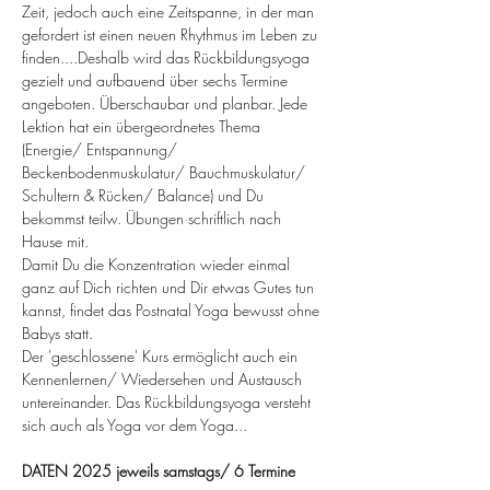
Zeit, jedoch auch eine Zeitspanne, in der man 
gefordert ist einen neuen Rhythmus im Leben zu 
finden....Deshalb wird das Rückbildungsyoga 
gezielt und aufbauend über sechs Termine 
angeboten. Überschaubar und planbar. Jede 
Lektion hat ein übergeordnetes Thema 
(Energie/ Entspannung/ 
Beckenbodenmuskulatur/ Bauchmuskulatur/ 
Schultern & Rücken/ Balance) und Du 
bekommst teilw. Übungen schriftlich nach 
Hause mit.
Damit Du die Konzentration wieder einmal 
ganz auf Dich richten und Dir etwas Gutes tun 
kannst, findet das Postnatal Yoga bewusst ohne 
Babys statt.
Der 'geschlossene' Kurs ermöglicht auch ein 
Kennenlernen/ Wiedersehen und Austausch 
untereinander. Das Rückbildungsyoga versteht 
sich auch als Yoga vor dem Yoga...
DATEN 2025 jeweils samstags/ 6 Termine