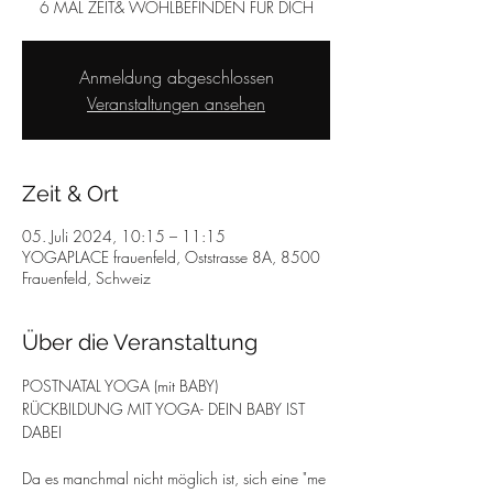
6 MAL ZEIT& WOHLBEFINDEN FÜR DICH
Anmeldung abgeschlossen
Veranstaltungen ansehen
Zeit & Ort
05. Juli 2024, 10:15 – 11:15
YOGAPLACE frauenfeld, Oststrasse 8A, 8500
Frauenfeld, Schweiz
Über die Veranstaltung
POSTNATAL YOGA (mit BABY)
RÜCKBILDUNG MIT YOGA- DEIN BABY IST 
DABEI
Da es manchmal nicht möglich ist, sich eine "me 