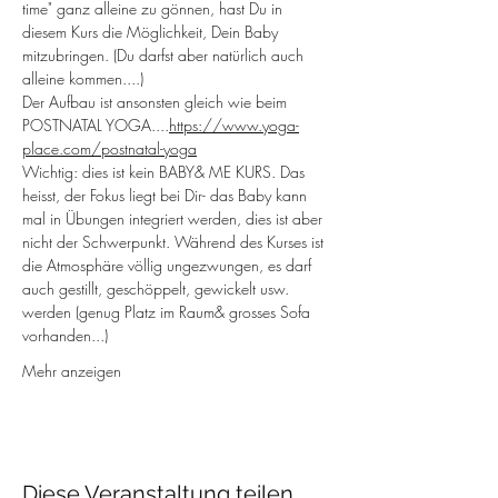
time" ganz alleine zu gönnen, hast Du in 
diesem Kurs die Möglichkeit, Dein Baby 
mitzubringen. (Du darfst aber natürlich auch 
alleine kommen....)
Der Aufbau ist ansonsten gleich wie beim 
POSTNATAL YOGA....
https://www.yoga-
place.com/postnatal-yoga
Wichtig: dies ist kein BABY& ME KURS. Das 
heisst, der Fokus liegt bei Dir- das Baby kann 
mal in Übungen integriert werden, dies ist aber 
nicht der Schwerpunkt. Während des Kurses ist 
die Atmosphäre völlig ungezwungen, es darf 
auch gestillt, geschöppelt, gewickelt usw. 
werden (genug Platz im Raum& grosses Sofa 
vorhanden...)
Mehr anzeigen
Diese Veranstaltung teilen