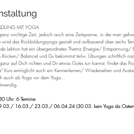
nstaltung
ILDUNG MIT YOGA
 ganz wichtige Zeit, jedoch auch eine Zeitspanne, in der man geford
b wird das Rückbildungsyoga gezielt und aufbauend über sechs Te
ede Lektion hat ein übergeordnetes Thema (Energie/ Entspannung/
 Rücken/ Balance) und Du bekommst teilw. Übungen schriftlich na
anz auf Dich richten und Dir etwas Gutes tun kannst, findet das Po
ene" Kurs ermöglicht auch ein Kennenlernen/ Wiedersehen und Austa
ch auch als Yoga vor dem Yoga...
otwendig.
30 Uhr: 6 Termine  
9.03./ 16.03./ 23.03./ 06.04.24 (30.03. kein Yoga da Ostern