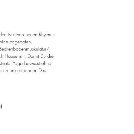
ert ist einen neuen Rhytmus 
rmine angeboten. 
 Beckenbodenmuskulatur/ 
ch Hause mit. Damit Du die 
stnatal Yoga bewusst ohne 
usch untereinander. Das 
)