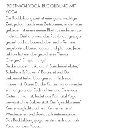
 POSTNATAL YOGA- RÜCKBILDUNG MIT 
YOGA
Die Rückbildungszeit ist eine ganz wichtige 
Zeit, jedoch auch eine Zeitspanne, in der man 
gefordert ist einen neuen Rhytmus im Leben zu 
finden....Deshalb wird das Rückbildungsyoga 
gezielt und aufbauend über sechs Termine 
angeboten. Überschaubar und planbar. Jede 
Lektion hat ein übergeordnetes Thema 
(Energie/ Entspannung/ 
Beckenbodenmuskulatur/ Bauchmuskulatur/ 
Schultern & Rücken/ Balance) und Du 
bekommst teilw. Übungen schriftlich nach 
Hause mit. Damit Du die Konzentration wieder 
einmal ganz auf Dich richten und Dir etwas 
Gutes tun kannst, findet das Postnatal Yoga 
bewusst ohne Babies statt. Der "geschlossene" 
Kurs ermöglicht auch ein Kennenlernen/ 
Wiedersehen und Austausch untereinander. 
Das Rückbildungsyoga versteht sich auch als 
Yoga vor dem Yoga...