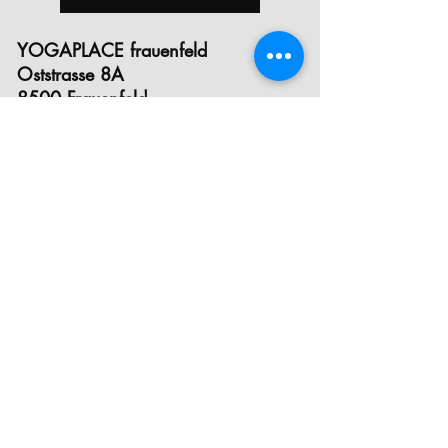
YOGAPLACE frauenfeld
Oststrasse 8A
8500 Frauenfeld
YOGAPLACE winterthur
Eichgutstrasse 12
8400 Winterthur
E- MAIL
INSTAGRAM
FACEBOOK
STUNDENPLAN
PREISE
INFOS ZUM EINSTIEG
KRANKENKASSEN- ANERKENNUNG