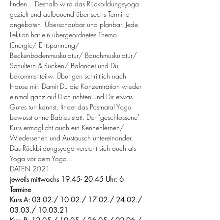
finden....Deshalb wird das Rückbildungsyoga 
gezielt und aufbauend über sechs Termine 
angeboten. Überschaubar und planbar. Jede 
Lektion hat ein übergeordnetes Thema 
(Energie/ Entspannung/ 
Beckenbodenmuskulatur/ Bauchmuskulatur/ 
Schultern & Rücken/ Balance) und Du 
bekommst teilw. Übungen schriftlich nach 
Hause mit. Damit Du die Konzentration wieder 
einmal ganz auf Dich richten und Dir etwas 
Gutes tun kannst, findet das Postnatal Yoga 
bewusst ohne Babies statt. Der "geschlossene" 
Kurs ermöglicht auch ein Kennenlernen/ 
Wiedersehen und Austausch untereinander. 
Das Rückbildungsyoga versteht sich auch als 
Yoga vor dem Yoga...
DATEN 2021
jeweils mittwochs 19.45- 20.45 Uhr: 6 
Termine  
Kurs A: 03.02./ 10.02./ 17.02./ 24.02./ 
03.03./ 10.03.21