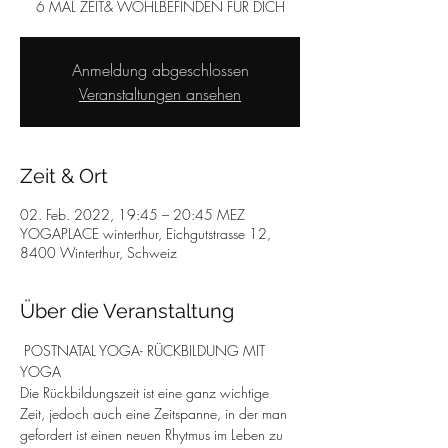
6 MAL ZEIT& WOHLBEFINDEN FÜR DICH
Anmeldung abgeschlossen
Veranstaltungen ansehen
Zeit & Ort
02. Feb. 2022, 19:45 – 20:45 MEZ
YOGAPLACE winterthur, Eichgutstrasse 12,
8400 Winterthur, Schweiz
Über die Veranstaltung
 POSTNATAL YOGA- RÜCKBILDUNG MIT 
YOGA
Die Rückbildungszeit ist eine ganz wichtige 
Zeit, jedoch auch eine Zeitspanne, in der man 
gefordert ist einen neuen Rhytmus im Leben zu 