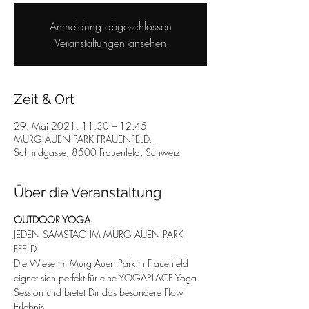
Anmeldung abgeschlossen
Veranstaltungen ansehen
Zeit & Ort
29. Mai 2021, 11:30 – 12:45
MURG AUEN PARK FRAUENFELD,
Schmidgasse, 8500 Frauenfeld, Schweiz
Über die Veranstaltung
OUTDOOR YOGA 
JEDEN SAMSTAG IM MURG AUEN PARK 
FFELD
Die Wiese im Murg Auen Park in Frauenfeld 
eignet sich perfekt für eine YOGAPLACE Yoga 
Session und bietet Dir das besondere Flow 
Erlebnis.