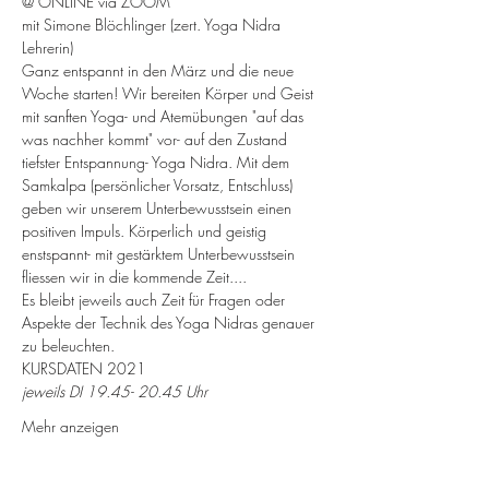
@ ONLINE via ZOOM
mit Simone Blöchlinger (zert. Yoga Nidra 
Lehrerin)
Ganz entspannt in den März und die neue 
Woche starten! Wir bereiten Körper und Geist 
mit sanften Yoga- und Atemübungen "auf das 
was nachher kommt" vor- auf den Zustand 
tiefster Entspannung- Yoga Nidra. Mit dem 
Samkalpa (persönlicher Vorsatz, Entschluss) 
geben wir unserem Unterbewusstsein einen 
positiven Impuls. Körperlich und geistig 
enstspannt- mit gestärktem Unterbewusstsein 
fliessen wir in die kommende Zeit....
Es bleibt jeweils auch Zeit für Fragen oder 
Aspekte der Technik des Yoga Nidras genauer 
zu beleuchten.
KURSDATEN 2021
jeweils DI 19.45- 20.45 Uhr
Mehr anzeigen