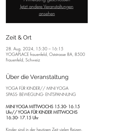
Jetzt andere Veranstaltungen
ansehen
Zeit & Ort
28. Aug. 2024, 15:30 – 16:15
YOGAPLACE frauenfeld, Oststrasse 8A, 8500
Frauenfeld, Schweiz
Über die Veranstaltung
YOGA FÜR KINDER// MINI YOGA
SPASS- BEWEGUNG- ENTSPANNUNG
MINI YOGA MITTWOCHS 15.30- 16.15
Uhr// YOGA FÜR KINDER MITTWOCHS
16.30- 17.15 Uhr
Kinder sind in der heutigen Zeit vielen Reizen,