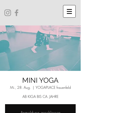
MINI YOGA
Mi., 28. Aug.
  |  
YOGAPLACE frauenfeld
AB KIGA BIS CA. JAHRE
Anmeldung geschlossen