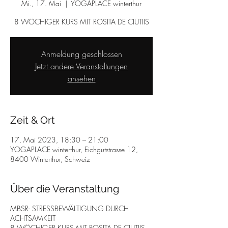
Mi., 17. Mai
  |  
YOGAPLACE winterthur
8 WÖCHIGER KURS MIT ROSITA DE CIUTIIS
Anmeldung geschlossen
Jetzt andere Veranstaltungen
ansehen
Zeit & Ort
17. Mai 2023, 18:30 – 21:00
YOGAPLACE winterthur, Eichgutstrasse 12,
8400 Winterthur, Schweiz
Über die Veranstaltung
MBSR- STRESSBEWÄLTIGUNG DURCH
ACHTSAMKEIT
8 WÖCHIGER KURS MIT ROSITA DE CIUTIIS