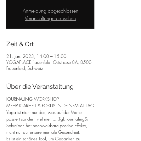
Anmeldung abgeschlossen
Veranstaltungen ansehen
Zeit & Ort
21. Jan. 2023, 14:00 – 15:00
YOGAPLACE frauenfeld, Oststrasse 8A, 8500
Frauenfeld, Schweiz
Über die Veranstaltung
JOURNALING WORKSHOP
MEHR KLARHEIT & FOKUS IN DEINEM ALLTAG
Yoga ist nicht nur das, was auf der Matte 
passiert sondern viel mehr.....Tgl. Journaling& 
Schreiben hat nachweisbare positive Effekte, 
nicht nur auf unsere mentale Gesundheit.
Es ist ein schönes Tool, um Gedanken zu 