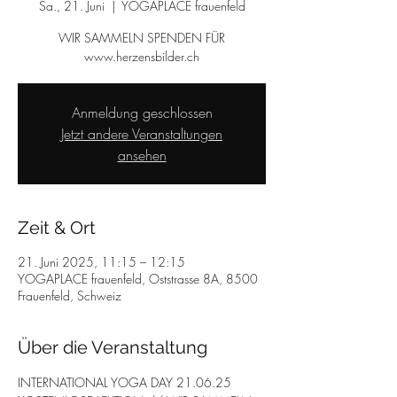
Sa., 21. Juni
  |  
YOGAPLACE frauenfeld
WIR SAMMELN SPENDEN FÜR
www.herzensbilder.ch
Anmeldung geschlossen
Jetzt andere Veranstaltungen
ansehen
Zeit & Ort
21. Juni 2025, 11:15 – 12:15
YOGAPLACE frauenfeld, Oststrasse 8A, 8500
Frauenfeld, Schweiz
Über die Veranstaltung
INTERNATIONAL YOGA DAY 21.06.25