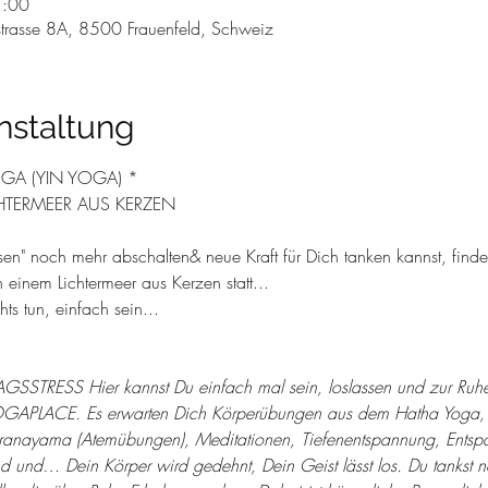
1:00
trasse 8A, 8500 Frauenfeld, Schweiz
nstaltung
OGA (YIN YOGA) *
HTERMEER AUS KERZEN
en" noch mehr abschalten& neue Kraft für Dich tanken kannst, finden
inem Lichtermeer aus Kerzen statt...
ts tun, einfach sein...
TRESS Hier kannst Du einfach mal sein, loslassen und zur Ruhe
YOGAPLACE. Es erwarten Dich Körperübungen aus dem Hatha Yoga,
: Pranayama (Atemübungen), Meditationen, Tiefenentspannung, Entsp
 und… Dein Körper wird gedehnt, Dein Geist lässt los. Du tankst ne