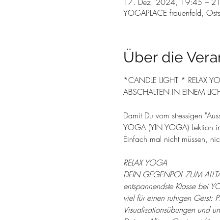
17. Dez. 2024, 19:45 – 2
YOGAPLACE frauenfeld, Osts
Über die Vera
*CANDLE LIGHT * RELAX Y
ABSCHALTEN IN EINEM LIC
Damit Du vom stressigen "Auss
YOGA (YIN YOGA) Lektion in e
Einfach mal nicht müssen, nich
RELAX YOGA 
DEIN GEGENPOL ZUM ALLTAGSS
entspannendste Klasse bei 
viel für einen ruhigen Geist
Visualisationsübungen und und