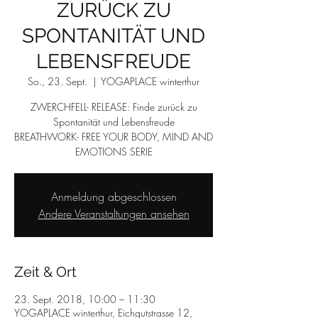
ZURÜCK ZU
SPONTANITÄT UND
LEBENSFREUDE
So., 23. Sept.
  |  
YOGAPLACE winterthur
ZWERCHFELL- RELEASE: Finde zurück zu
Spontanität und Lebensfreude
BREATHWORK- FREE YOUR BODY, MIND AND
Anmeldung abgeschlossen
Andere Veranstaltungen ansehen
Zeit & Ort
23. Sept. 2018, 10:00 – 11:30
YOGAPLACE winterthur, Eichgutstrasse 12,