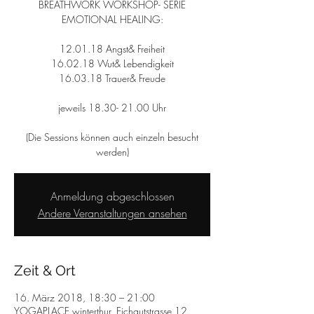
BREATHWORK WORKSHOP- SERIE
EMOTIONAL HEALING:
12.01.18 Angst& Freiheit
16.02.18 Wut& Lebendigkeit
16.03.18 Trauer& Freude
jeweils 18.30- 21.00 Uhr
(Die Sessions können auch einzeln besucht
werden)
Anmeldung abgeschlossen
Andere Veranstaltungen ansehen
Zeit & Ort
16. März 2018, 18:30 – 21:00
YOGAPLACE winterthur, Eichgutstrasse 12,