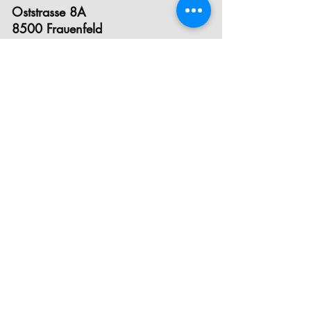
Oststrasse 8A
8500 Frauenfeld
YOGAPLACE winterthur
Eichgutstrasse 12
8400 Winterthur
E- MAIL
INSTAGRAM
FACEBOOK
STUNDENPLAN
PREISE
INFOS ZUM EINSTIEG
KRANKENKASSEN- ANERKENNUNG
YOGA FÜR SCHWANGERE
YOGA FÜR KINDER& TEEN YOGA