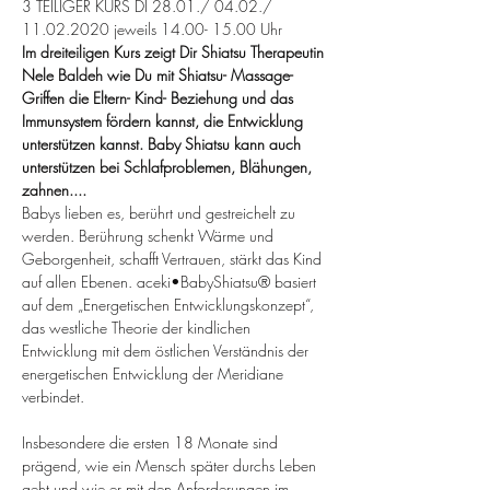
3 TEILIGER KURS DI 28.01./ 04.02./ 
11.02.2020 jeweils 14.00- 15.00 Uhr
Im dreiteiligen Kurs zeigt Dir Shiatsu Therapeutin 
Nele Baldeh wie Du mit Shiatsu- Massage- 
Griffen die Eltern- Kind- Beziehung und das 
Immunsystem fördern kannst, die Entwicklung 
unterstützen kannst. Baby Shiatsu kann auch 
unterstützen bei Schlafproblemen, Blähungen, 
zahnen....
Babys lieben es, berührt und gestreichelt zu 
werden. Berührung schenkt Wärme und 
Geborgenheit, schafft Vertrauen, stärkt das Kind 
auf allen Ebenen. aceki•BabyShiatsu® basiert 
auf dem „Energetischen Entwicklungskonzept“, 
das westliche Theorie der kindlichen 
Entwicklung mit dem östlichen Verständnis der 
energetischen Entwicklung der Meridiane 
verbindet.
Insbesondere die ersten 18 Monate sind 
prägend, wie ein Mensch später durchs Leben 
geht und wie er mit den Anforderungen im 