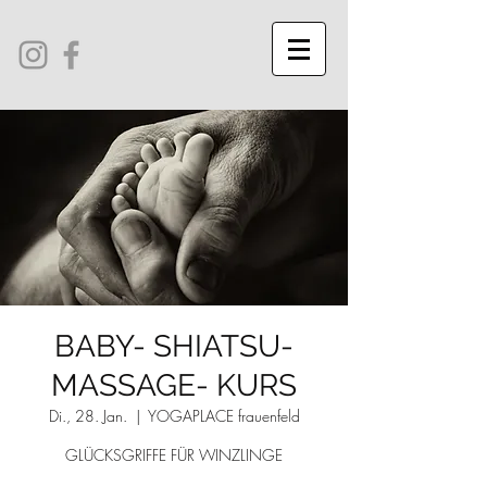
BABY- SHIATSU-
MASSAGE- KURS
Di., 28. Jan.
  |  
YOGAPLACE frauenfeld
GLÜCKSGRIFFE FÜR WINZLINGE