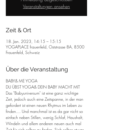
Veranstaltungen ansehen
Zeit & Ort
18. Jan. 2023, 14:15 – 15:15
YOGAPLACE frauenfeld, Oststrasse 8A, 8500
Frauenfeld, Schweiz
Über die Veranstaltung
BABY& ME YOGA 
DU ÜBST YOGA& DEIN BABY MACHT MIT
Das "Babyuniversum" ist eine ganz wichtige 
Zeit, jedoch auch eine Zeitspanne, in der man 
gefordert ist einen neuen Rhytmus im Leben zu 
finden.... Und manchmal ist es da gar nicht so 
einfach neben Stillen, wenig Schlaf, Haushalt, 
Windeln und allem anderen neuen auch mal 
Zeit für sich selber zu finden. Sich selber etwas 