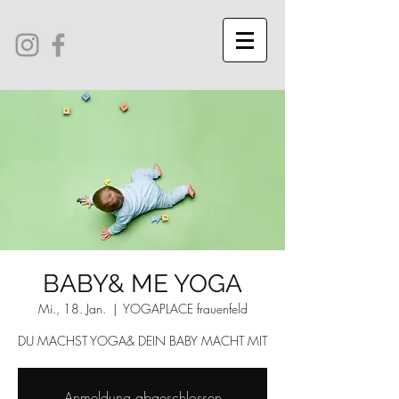
BABY& ME YOGA
Mi., 18. Jan.
  |  
YOGAPLACE frauenfeld
DU MACHST YOGA& DEIN BABY MACHT MIT
Anmeldung abgeschlossen