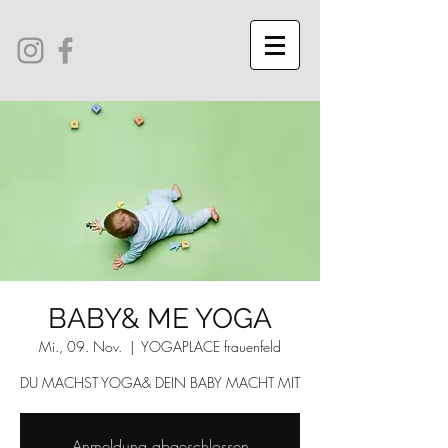
BABY& ME YOGA
Mi., 09. Nov.
  |  
YOGAPLACE frauenfeld
DU MACHST YOGA& DEIN BABY MACHT MIT
Anmeldung abgeschlossen