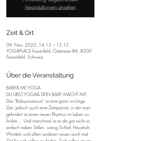
Veranstaltungen ansehen
Zeit & Ort
09. Nov. 2022, 14:15 – 15:15
YOGAPLACE frauenfeld, Oststrasse 8A, 8500
Frauenfeld, Schweiz
Über die Veranstaltung
BABY& ME YOGA 
DU ÜBST YOGA& DEIN BABY MACHT MIT
Das "Babyuniversum" ist eine ganz wichtige 
Zeit, jedoch auch eine Zeitspanne, in der man 
gefordert ist einen neuen Rhytmus im Leben zu 
finden.... Und manchmal ist es da gar nicht so 
einfach neben Stillen, wenig Schlaf, Haushalt, 
Windeln und allem anderen neuen auch mal 
Zeit für sich selber zu finden. Sich selber etwas 