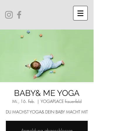
BABY& ME YOGA
Mi., 16. Feb.
  |  
YOGAPLACE frauenfeld
DU MACHST YOGA& DEIN BABY MACHT MIT
Anmeldung abgeschlossen