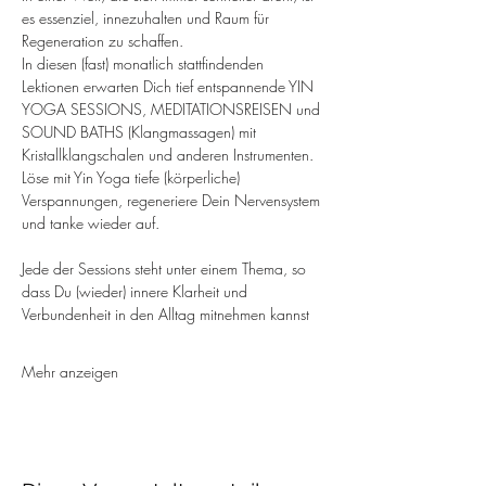
es essenziel, innezuhalten und Raum für 
Regeneration zu schaffen.
In diesen (fast) monatlich stattfindenden 
Lektionen erwarten Dich tief entspannende YIN 
YOGA SESSIONS, MEDITATIONSREISEN und 
SOUND BATHS (Klangmassagen) mit 
Kristallklangschalen und anderen Instrumenten.
Löse mit Yin Yoga tiefe (körperliche) 
Verspannungen, regeneriere Dein Nervensystem 
und tanke wieder auf.
Jede der Sessions steht unter einem Thema, so 
dass Du (wieder) innere Klarheit und 
Verbundenheit in den Alltag mitnehmen kannst
Mehr anzeigen