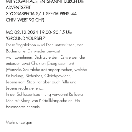
MIT YOGA(PLACE) ENTSPANNT DURCH DIE 
ADVENTSZEIT
3 YOGASPECIALS/ 1 SPEZIALPREIS (44 
CHF/ WERT 90 CHF)
MO 02.12.2024 19.00- 20.15 Uhr
"GROUND YOURSELF"
Diese Yogalektion wird Dich unterstützen, den 
Boden unter Dir wieder bewusst 
wahrzunehmen, Dich zu erden. Es werden die 
untersten zwei Chakren (Energiezentren) 
(Wurzel& Sakralchakra) angesprochen, welche 
für Erdung, Sicherheit, Gleichgewicht, 
Lebenskraft, Stabilität aber auch Fülle und 
Lebensfreude stehen....
In der Schlussentspannung verwöhnt Raffaela 
Dich mit Klang von Kristallklangschalen. Ein 
besonderes Erlebnis.
Mehr anzeigen