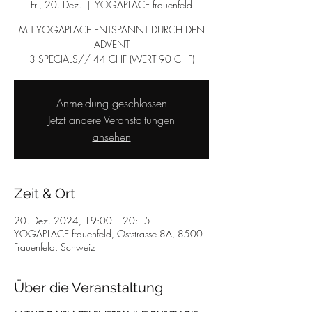
Fr., 20. Dez.
  |  
YOGAPLACE frauenfeld
MIT YOGAPLACE ENTSPANNT DURCH DEN
ADVENT
3 SPECIALS// 44 CHF (WERT 90 CHF)
Anmeldung geschlossen
Jetzt andere Veranstaltungen
ansehen
Zeit & Ort
20. Dez. 2024, 19:00 – 20:15
YOGAPLACE frauenfeld, Oststrasse 8A, 8500
Frauenfeld, Schweiz
Über die Veranstaltung