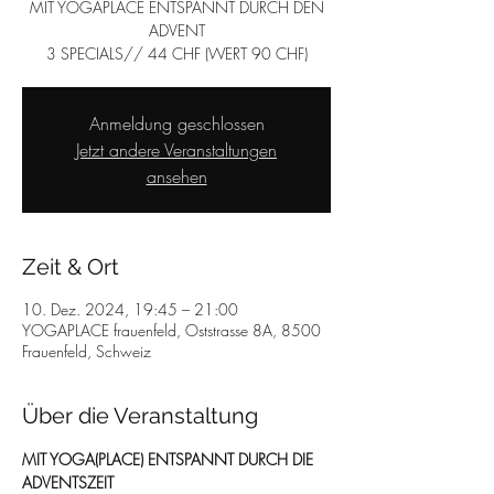
MIT YOGAPLACE ENTSPANNT DURCH DEN
ADVENT
3 SPECIALS// 44 CHF (WERT 90 CHF)
Anmeldung geschlossen
Jetzt andere Veranstaltungen
ansehen
Zeit & Ort
10. Dez. 2024, 19:45 – 21:00
YOGAPLACE frauenfeld, Oststrasse 8A, 8500
Frauenfeld, Schweiz
Über die Veranstaltung
MIT YOGA(PLACE) ENTSPANNT DURCH DIE 
ADVENTSZEIT