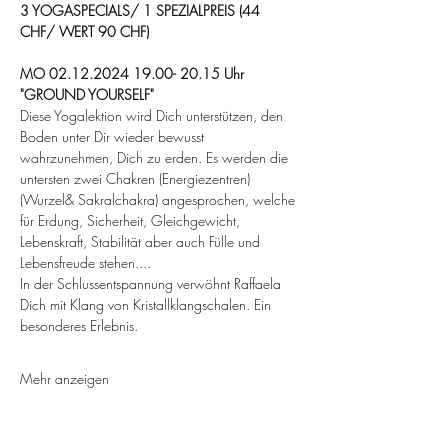
3 YOGASPECIALS/ 1 SPEZIALPREIS (44 
CHF/ WERT 90 CHF)
MO 02.12.2024 19.00- 20.15 Uhr
"GROUND YOURSELF"
Diese Yogalektion wird Dich unterstützen, den 
Boden unter Dir wieder bewusst 
wahrzunehmen, Dich zu erden. Es werden die 
untersten zwei Chakren (Energiezentren) 
(Wurzel& Sakralchakra) angesprochen, welche 
für Erdung, Sicherheit, Gleichgewicht, 
Lebenskraft, Stabilität aber auch Fülle und 
Lebensfreude stehen....
In der Schlussentspannung verwöhnt Raffaela 
Dich mit Klang von Kristallklangschalen. Ein 
besonderes Erlebnis.
Mehr anzeigen